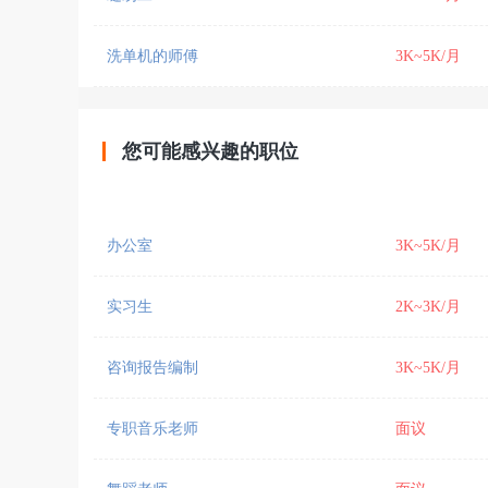
洗单机的师傅
3K~5K/月
您可能感兴趣的职位
办公室
3K~5K/月
实习生
2K~3K/月
咨询报告编制
3K~5K/月
专职音乐老师
面议