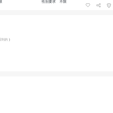
限
性别要求
不限
看到的
)