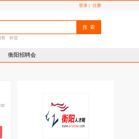
·登录
|
·注册
搜 索
销售
外贸
助理
衡阳招聘会
:02