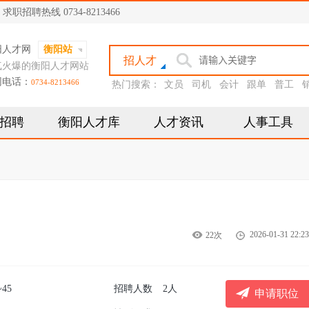
聘热线 0734-8213466
阳人才网
衡阳站
招人才
气火爆的衡阳人才网站
网电话：
0734-8213466
热门搜索：
文员
司机
会计
跟单
普工
招聘
衡阳人才库
人才资讯
人事工具
2026-01-31 22:23
22次
~45
招聘人数
2人
申请职位