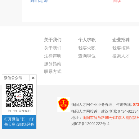
舞蹈老师
面议
关于我们
个人求职
企业招聘
关于我们
我要求职
我要招聘
法律声明
查询职位
搜索人才
服务指南
联系方式
微信公众号
衡阳人才网企业业务办理、咨询热线:
07
衡阳人才网投诉、建议电话: 0734-8213466
地址：
衡阳市解放路69号(红旗大剧院斜对
打开微信 "扫一扫"
湘ICP备12001222号-4
每天多点职场经验