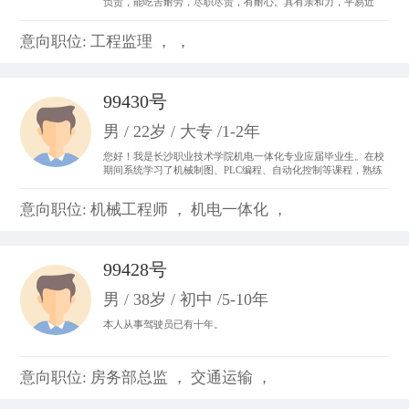
负责，能吃苦耐劳，尽职尽责，有耐心。具有亲和力，平易近
人，善于与人沟通。 从事过收银员、平面设计、置业顾问，亲身
体会了各种工作的不同运作程序和处事方法，锻炼成了吃苦耐劳
意向职位: 工程监理 ， ，
的精神，并从工作中体会到乐趣，尽心尽力。
99430号
男 / 22岁 / 大专 /1-2年
您好！我是长沙职业技术学院机电一体化专业应届毕业生。在校
期间系统学习了机械制图、PLC编程、自动化控制等课程，熟练
掌握CAD制图、数控机床基础操作及电气线路调试技能。曾参与
校内外自动化生产线调试项目，具备设备维护和系统优化实践经
意向职位: 机械工程师 ， 机电一体化 ，
验。我善于团队协作，动手能力强，对工业自动化领域充满热情
99428号
男 / 38岁 / 初中 /5-10年
本人从事驾驶员已有十年。
意向职位: 房务部总监 ， 交通运输 ，