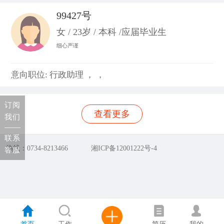
99427号
女 / 23岁 / 本科 /应届毕业生
细心严谨
意向职位: 行政助理 ， ，
订阅
查看更多
我们
联系
热线：0734-8213466
湘ICP备12001222号-4
客服