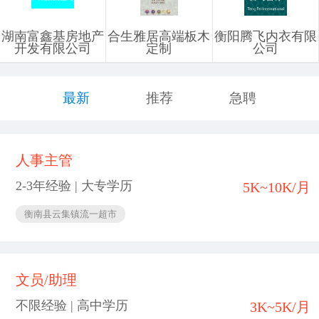
湖南富鑫基房地产
合生雅居高端板木
衡阳腾飞内衣有限
开发有限公司
定制
公司
最新
推荐
急聘
人事主管
2-3年经验 | 大专学历
5K~10K/月
衡南县云集镇流一超市
文员/助理
不限经验 | 高中学历
3K~5K/月