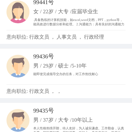
99441号
女 / 22岁 / 大专 /应届毕业生
.具备熟练的计算机技能，如excel,word文档，PPT，python等，
能高效进行数据分析和处理。 2.沟通能力：具有良好的沟通能力
和表达能力，并能够与不同层次、不同专业的团队成员进行有效
沟通和协作。 3.做事积极主动，我始终以“提前半步思考，多维
意向职位: 行政文员 ， 人事文员 ， 行政经理
度参与”为行动准则。。
99436号
男 / 29岁 / 硕士 /5-10年
能即使完成领导交办的任务，对工作热忱耐心
意向职位: 行政文员 ， ，
99435号
男 / 37岁 / 大专 /10年以上
本人性格热情开朗，待人友好，为人诚实谦虚。工作勤奋，认真