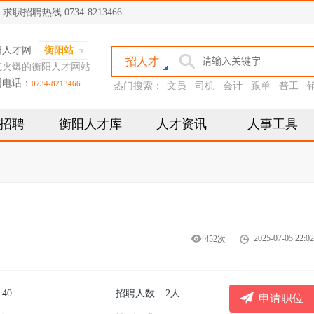
聘热线 0734-8213466
阳人才网
衡阳站
招人才
气火爆的衡阳人才网站
网电话：
0734-8213466
热门搜索：
文员
司机
会计
跟单
普工
招聘
衡阳人才库
人才资讯
人事工具
2025-07-05 22:02
452次
~40
招聘人数
2人
申请职位