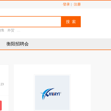
·登录
|
·注册
搜 索
销售
外贸
助理
衡阳招聘会
:23