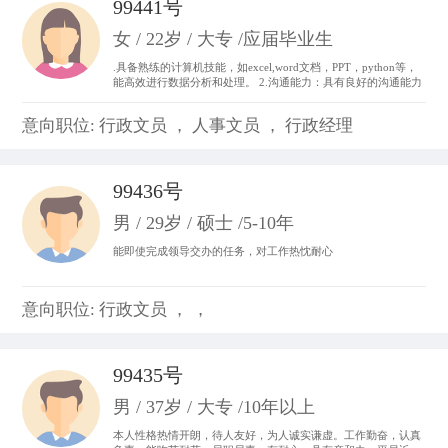
99441号
女 / 22岁 / 大专 /应届毕业生
.具备熟练的计算机技能，如excel,word文档，PPT，python等，
能高效进行数据分析和处理。 2.沟通能力：具有良好的沟通能力
和表达能力，并能够与不同层次、不同专业的团队成员进行有效
沟通和协作。 3.做事积极主动，我始终以“提前半步思考，多维
意向职位: 行政文员 ， 人事文员 ， 行政经理
度参与”为行动准则。。
99436号
男 / 29岁 / 硕士 /5-10年
能即使完成领导交办的任务，对工作热忱耐心
意向职位: 行政文员 ， ，
99435号
男 / 37岁 / 大专 /10年以上
本人性格热情开朗，待人友好，为人诚实谦虚。工作勤奋，认真