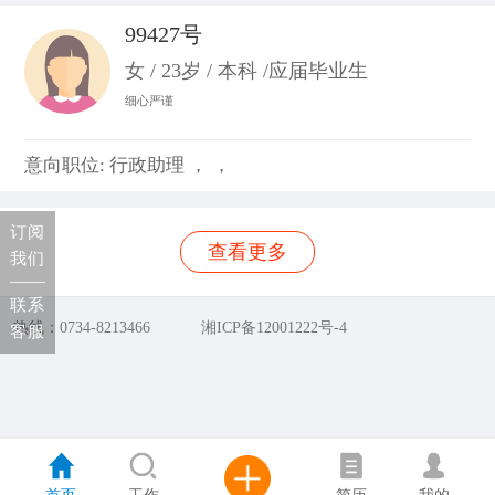
99427号
女 / 23岁 / 本科 /应届毕业生
细心严谨
意向职位: 行政助理 ， ，
订阅
查看更多
我们
联系
热线：0734-8213466
湘ICP备12001222号-4
客服