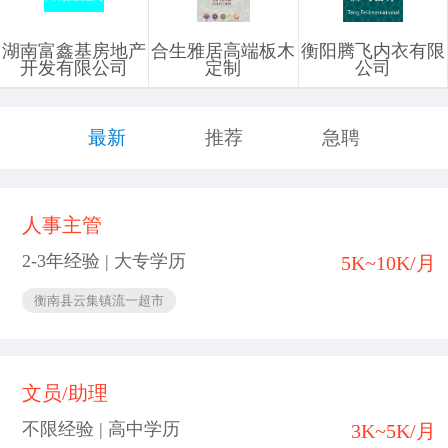
湖南富鑫基房地产
合生雅居高端板木
衡阳腾飞内衣有限
开发有限公司
定制
公司
最新
推荐
急聘
人事主管
2-3年经验 | 大专学历
5K~10K/月
衡南县云集镇流一超市
文员/助理
不限经验 | 高中学历
3K~5K/月