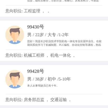
负责，能吃苦耐劳，尽职尽责，有耐心。具有亲和力，平易近
人，善于与人沟通。 从事过收银员、平面设计、置业顾问，亲身
体会了各种工作的不同运作程序和处事方法，锻炼成了吃苦耐劳
意向职位: 工程监理 ， ，
的精神，并从工作中体会到乐趣，尽心尽力。
99430号
男 / 22岁 / 大专 /1-2年
您好！我是长沙职业技术学院机电一体化专业应届毕业生。在校
期间系统学习了机械制图、PLC编程、自动化控制等课程，熟练
掌握CAD制图、数控机床基础操作及电气线路调试技能。曾参与
校内外自动化生产线调试项目，具备设备维护和系统优化实践经
意向职位: 机械工程师 ， 机电一体化 ，
验。我善于团队协作，动手能力强，对工业自动化领域充满热情
99428号
男 / 38岁 / 初中 /5-10年
本人从事驾驶员已有十年。
意向职位: 房务部总监 ， 交通运输 ，