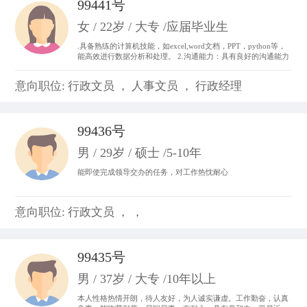
99441号
女 / 22岁 / 大专 /应届毕业生
.具备熟练的计算机技能，如excel,word文档，PPT，python等，
能高效进行数据分析和处理。 2.沟通能力：具有良好的沟通能力
和表达能力，并能够与不同层次、不同专业的团队成员进行有效
沟通和协作。 3.做事积极主动，我始终以“提前半步思考，多维
意向职位: 行政文员 ， 人事文员 ， 行政经理
度参与”为行动准则。。
99436号
男 / 29岁 / 硕士 /5-10年
能即使完成领导交办的任务，对工作热忱耐心
意向职位: 行政文员 ， ，
99435号
男 / 37岁 / 大专 /10年以上
本人性格热情开朗，待人友好，为人诚实谦虚。工作勤奋，认真