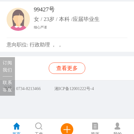
99427号
女 / 23岁 / 本科 /应届毕业生
细心严谨
意向职位: 行政助理 ， ，
订阅
查看更多
我们
联系
热线：0734-8213466
湘ICP备12001222号-4
客服