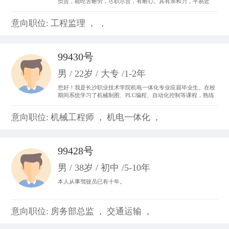
负责，能吃苦耐劳，尽职尽责，有耐心。具有亲和力，平易近
人，善于与人沟通。 从事过收银员、平面设计、置业顾问，亲身
体会了各种工作的不同运作程序和处事方法，锻炼成了吃苦耐劳
意向职位: 工程监理 ， ，
的精神，并从工作中体会到乐趣，尽心尽力。
99430号
男 / 22岁 / 大专 /1-2年
您好！我是长沙职业技术学院机电一体化专业应届毕业生。在校
期间系统学习了机械制图、PLC编程、自动化控制等课程，熟练
掌握CAD制图、数控机床基础操作及电气线路调试技能。曾参与
校内外自动化生产线调试项目，具备设备维护和系统优化实践经
意向职位: 机械工程师 ， 机电一体化 ，
验。我善于团队协作，动手能力强，对工业自动化领域充满热情
99428号
男 / 38岁 / 初中 /5-10年
本人从事驾驶员已有十年。
意向职位: 房务部总监 ， 交通运输 ，