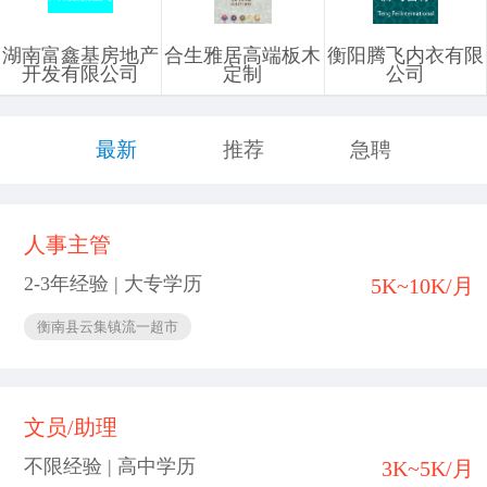
湖南富鑫基房地产
合生雅居高端板木
衡阳腾飞内衣有限
开发有限公司
定制
公司
最新
推荐
急聘
人事主管
2-3年经验 | 大专学历
5K~10K/月
衡南县云集镇流一超市
文员/助理
不限经验 | 高中学历
3K~5K/月