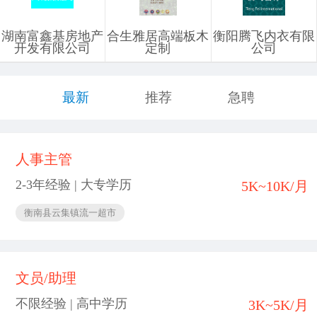
湖南富鑫基房地产
合生雅居高端板木
衡阳腾飞内衣有限
开发有限公司
定制
公司
最新
推荐
急聘
人事主管
2-3年经验 | 大专学历
5K~10K/月
衡南县云集镇流一超市
文员/助理
不限经验 | 高中学历
3K~5K/月