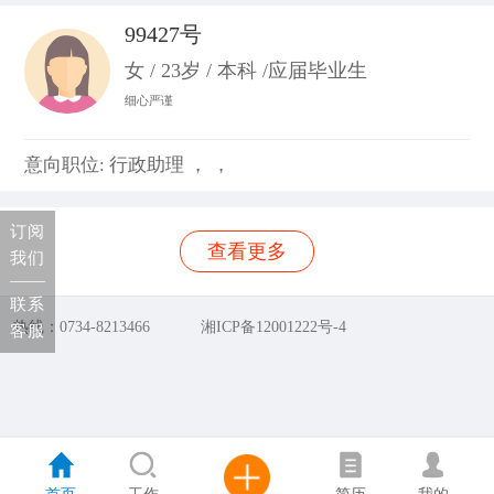
99427号
女 / 23岁 / 本科 /应届毕业生
细心严谨
意向职位: 行政助理 ， ，
订阅
查看更多
我们
联系
热线：0734-8213466
湘ICP备12001222号-4
客服