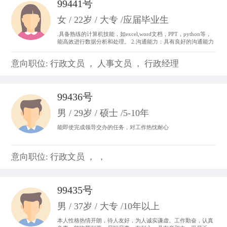
99441号
女 / 22岁 / 大专 /应届毕业生
.具备熟练的计算机技能，如excel,word文档，PPT，python等，
能高效进行数据分析和处理。 2.沟通能力：具有良好的沟通能力
和表达能力，并能够与不同层次、不同专业的团队成员进行有效
沟通和协作。 3.做事积极主动，我始终以“提前半步思考，多维
意向职位: 行政文员 ， 人事文员 ， 行政经理
度参与”为行动准则。。
99436号
男 / 29岁 / 硕士 /5-10年
能即使完成领导交办的任务，对工作热忱耐心
意向职位: 行政文员 ， ，
99435号
男 / 37岁 / 大专 /10年以上
本人性格热情开朗，待人友好，为人诚实谦虚。工作勤奋，认真