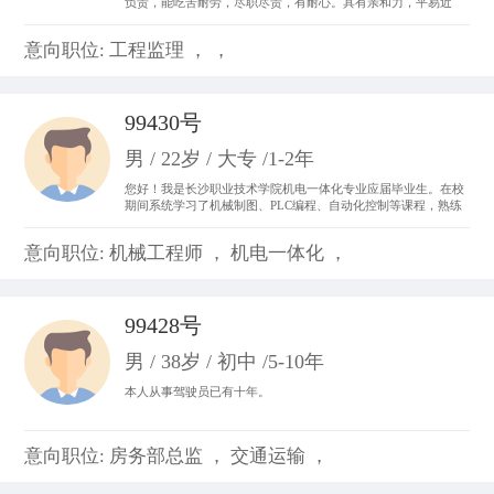
负责，能吃苦耐劳，尽职尽责，有耐心。具有亲和力，平易近
人，善于与人沟通。 从事过收银员、平面设计、置业顾问，亲身
体会了各种工作的不同运作程序和处事方法，锻炼成了吃苦耐劳
意向职位: 工程监理 ， ，
的精神，并从工作中体会到乐趣，尽心尽力。
99430号
男 / 22岁 / 大专 /1-2年
您好！我是长沙职业技术学院机电一体化专业应届毕业生。在校
期间系统学习了机械制图、PLC编程、自动化控制等课程，熟练
掌握CAD制图、数控机床基础操作及电气线路调试技能。曾参与
校内外自动化生产线调试项目，具备设备维护和系统优化实践经
意向职位: 机械工程师 ， 机电一体化 ，
验。我善于团队协作，动手能力强，对工业自动化领域充满热情
99428号
男 / 38岁 / 初中 /5-10年
本人从事驾驶员已有十年。
意向职位: 房务部总监 ， 交通运输 ，