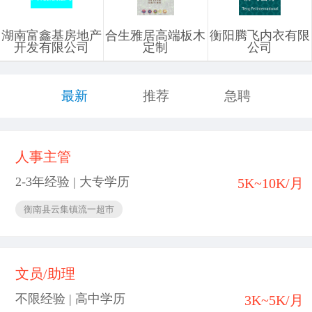
湖南富鑫基房地产
合生雅居高端板木
衡阳腾飞内衣有限
开发有限公司
定制
公司
最新
推荐
急聘
人事主管
2-3年经验 | 大专学历
5K~10K/月
衡南县云集镇流一超市
文员/助理
不限经验 | 高中学历
3K~5K/月