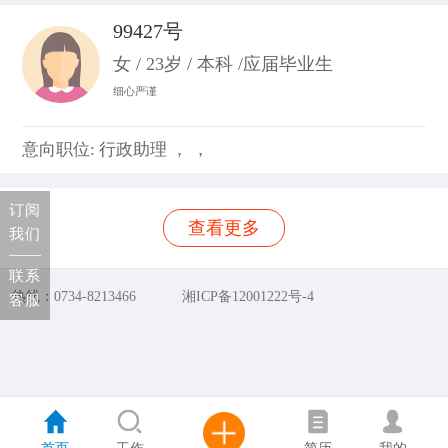
99427号
女 / 23岁 / 本科 /应届毕业生
细心严谨
意向职位: 行政助理 ， ，
订阅
查看更多
我们
联系
热线：0734-8213466
湘ICP备12001222号-4
客服