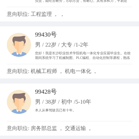
负责，能吃苦耐劳，尽职尽责，有耐心。具有亲和力，平易近
人，善于与人沟通。 从事过收银员、平面设计、置业顾问，亲身
体会了各种工作的不同运作程序和处事方法，锻炼成了吃苦耐劳
意向职位: 工程监理 ， ，
的精神，并从工作中体会到乐趣，尽心尽力。
99430号
男 / 22岁 / 大专 /1-2年
您好！我是长沙职业技术学院机电一体化专业应届毕业生。在校
期间系统学习了机械制图、PLC编程、自动化控制等课程，熟练
掌握CAD制图、数控机床基础操作及电气线路调试技能。曾参与
校内外自动化生产线调试项目，具备设备维护和系统优化实践经
意向职位: 机械工程师 ， 机电一体化 ，
验。我善于团队协作，动手能力强，对工业自动化领域充满热情
99428号
男 / 38岁 / 初中 /5-10年
本人从事驾驶员已有十年。
意向职位: 房务部总监 ， 交通运输 ，