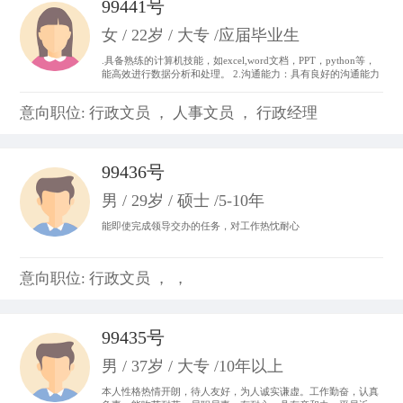
99441号
女 / 22岁 / 大专 /应届毕业生
.具备熟练的计算机技能，如excel,word文档，PPT，python等，
能高效进行数据分析和处理。 2.沟通能力：具有良好的沟通能力
和表达能力，并能够与不同层次、不同专业的团队成员进行有效
沟通和协作。 3.做事积极主动，我始终以“提前半步思考，多维
意向职位: 行政文员 ， 人事文员 ， 行政经理
度参与”为行动准则。。
99436号
男 / 29岁 / 硕士 /5-10年
能即使完成领导交办的任务，对工作热忱耐心
意向职位: 行政文员 ， ，
99435号
男 / 37岁 / 大专 /10年以上
本人性格热情开朗，待人友好，为人诚实谦虚。工作勤奋，认真