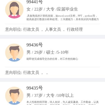
99441号
女 / 22岁 / 大专 /应届毕业生
.具备熟练的计算机技能，如excel,word文档，PPT，python等，
能高效进行数据分析和处理。 2.沟通能力：具有良好的沟通能力
和表达能力，并能够与不同层次、不同专业的团队成员进行有效
沟通和协作。 3.做事积极主动，我始终以“提前半步思考，多维
意向职位: 行政文员 ， 人事文员 ， 行政经理
度参与”为行动准则。。
99436号
男 / 29岁 / 硕士 /5-10年
能即使完成领导交办的任务，对工作热忱耐心
意向职位: 行政文员 ， ，
99435号
男 / 37岁 / 大专 /10年以上
本人性格热情开朗，待人友好，为人诚实谦虚。工作勤奋，认真