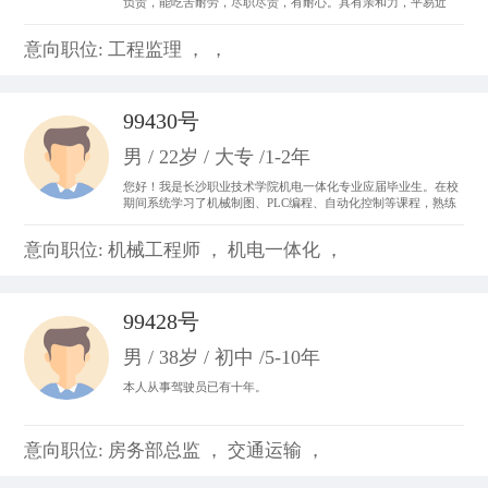
负责，能吃苦耐劳，尽职尽责，有耐心。具有亲和力，平易近
人，善于与人沟通。 从事过收银员、平面设计、置业顾问，亲身
体会了各种工作的不同运作程序和处事方法，锻炼成了吃苦耐劳
意向职位: 工程监理 ， ，
的精神，并从工作中体会到乐趣，尽心尽力。
99430号
男 / 22岁 / 大专 /1-2年
您好！我是长沙职业技术学院机电一体化专业应届毕业生。在校
期间系统学习了机械制图、PLC编程、自动化控制等课程，熟练
掌握CAD制图、数控机床基础操作及电气线路调试技能。曾参与
校内外自动化生产线调试项目，具备设备维护和系统优化实践经
意向职位: 机械工程师 ， 机电一体化 ，
验。我善于团队协作，动手能力强，对工业自动化领域充满热情
99428号
男 / 38岁 / 初中 /5-10年
本人从事驾驶员已有十年。
意向职位: 房务部总监 ， 交通运输 ，