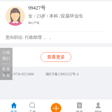
99427号
女 / 23岁 / 本科 /应届毕业生
细心严谨
意向职位: 行政助理 ， ，
订阅
查看更多
我们
联系
热线：0734-8213466
湘ICP备12001222号-4
客服