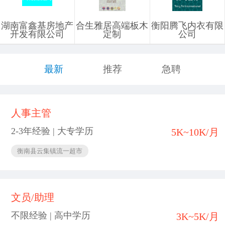
湖南富鑫基房地产
合生雅居高端板木
衡阳腾飞内衣有限
开发有限公司
定制
公司
最新
推荐
急聘
人事主管
2-3年经验 | 大专学历
5K~10K/月
衡南县云集镇流一超市
文员/助理
不限经验 | 高中学历
3K~5K/月