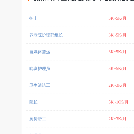
护士
3K~5K/月
养老院护理部组长
3K~5K/月
自媒体营运
3K~5K/月
晚班护理员
3K~5K/月
卫生清洁工
2K~3K/月
院长
5K~10K/月
厨房帮工
2K~3K/月