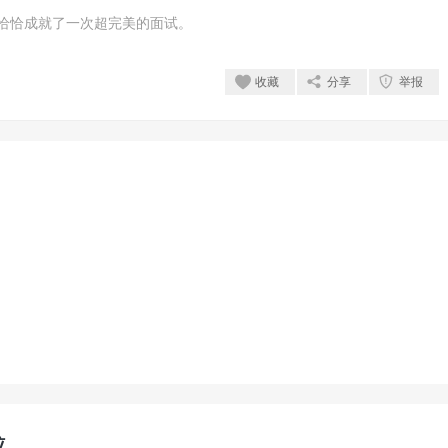
恰恰成就了一次超完美的面试。
收藏
分享
举报
位