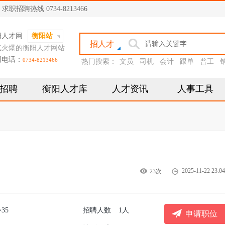
聘热线 0734-8213466
阳人才网
衡阳站
招人才
气火爆的衡阳人才网站
网电话：
0734-8213466
热门搜索：
文员
司机
会计
跟单
普工
招聘
衡阳人才库
人才资讯
人事工具
2025-11-22 23:04
23次
~35
招聘人数
1人
申请职位