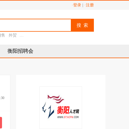
·登录
|
·注册
搜 索
销售
外贸
助理
衡阳招聘会
:30