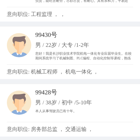
负责，能吃苦耐劳，尽职尽责，有耐心。具有亲和力，平易近
人，善于与人沟通。 从事过收银员、平面设计、置业顾问，亲身
体会了各种工作的不同运作程序和处事方法，锻炼成了吃苦耐劳
意向职位: 工程监理 ， ，
的精神，并从工作中体会到乐趣，尽心尽力。
99430号
男 / 22岁 / 大专 /1-2年
您好！我是长沙职业技术学院机电一体化专业应届毕业生。在校
期间系统学习了机械制图、PLC编程、自动化控制等课程，熟练
掌握CAD制图、数控机床基础操作及电气线路调试技能。曾参与
校内外自动化生产线调试项目，具备设备维护和系统优化实践经
意向职位: 机械工程师 ， 机电一体化 ，
验。我善于团队协作，动手能力强，对工业自动化领域充满热情
99428号
男 / 38岁 / 初中 /5-10年
本人从事驾驶员已有十年。
意向职位: 房务部总监 ， 交通运输 ，