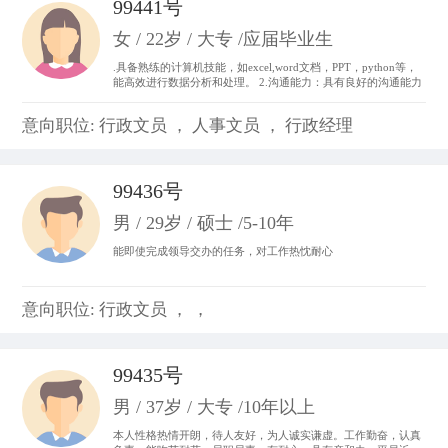
99441号
女 / 22岁 / 大专 /应届毕业生
.具备熟练的计算机技能，如excel,word文档，PPT，python等，
能高效进行数据分析和处理。 2.沟通能力：具有良好的沟通能力
和表达能力，并能够与不同层次、不同专业的团队成员进行有效
沟通和协作。 3.做事积极主动，我始终以“提前半步思考，多维
意向职位: 行政文员 ， 人事文员 ， 行政经理
度参与”为行动准则。。
99436号
男 / 29岁 / 硕士 /5-10年
能即使完成领导交办的任务，对工作热忱耐心
意向职位: 行政文员 ， ，
99435号
男 / 37岁 / 大专 /10年以上
本人性格热情开朗，待人友好，为人诚实谦虚。工作勤奋，认真