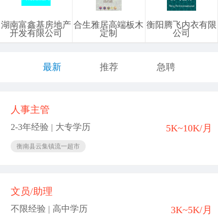
湖南富鑫基房地产
合生雅居高端板木
衡阳腾飞内衣有限
开发有限公司
定制
公司
最新
推荐
急聘
人事主管
2-3年经验 | 大专学历
5K~10K/月
衡南县云集镇流一超市
文员/助理
不限经验 | 高中学历
3K~5K/月