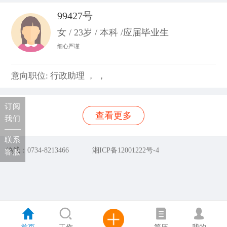
99427号
女 / 23岁 / 本科 /应届毕业生
细心严谨
意向职位: 行政助理 ， ，
订阅
查看更多
我们
联系
热线：0734-8213466
湘ICP备12001222号-4
客服