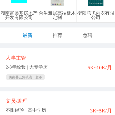
湖南富鑫基房地产
合生雅居高端板木
衡阳腾飞内衣有限
开发有限公司
定制
公司
最新
推荐
急聘
人事主管
2-3年经验 | 大专学历
5K~10K/月
衡南县云集镇流一超市
文员/助理
不限经验 | 高中学历
3K~5K/月