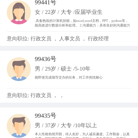
99441号
女 / 22岁 / 大专 /应届毕业生
.具备熟练的计算机技能，如excel,word文档，PPT，python等，
能高效进行数据分析和处理。 2.沟通能力：具有良好的沟通能力
和表达能力，并能够与不同层次、不同专业的团队成员进行有效
沟通和协作。 3.做事积极主动，我始终以“提前半步思考，多维
意向职位: 行政文员 ， 人事文员 ， 行政经理
度参与”为行动准则。。
99436号
男 / 29岁 / 硕士 /5-10年
能即使完成领导交办的任务，对工作热忱耐心
意向职位: 行政文员 ， ，
99435号
男 / 37岁 / 大专 /10年以上
本人性格热情开朗，待人友好，为人诚实谦虚。工作勤奋，认真