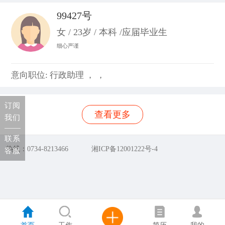
99427号
女 / 23岁 / 本科 /应届毕业生
细心严谨
意向职位: 行政助理 ， ，
订阅
查看更多
我们
联系
热线：0734-8213466
湘ICP备12001222号-4
客服