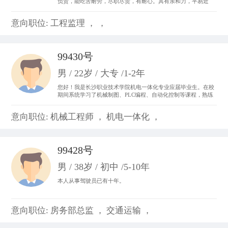
负责，能吃苦耐劳，尽职尽责，有耐心。具有亲和力，平易近
人，善于与人沟通。 从事过收银员、平面设计、置业顾问，亲身
体会了各种工作的不同运作程序和处事方法，锻炼成了吃苦耐劳
意向职位: 工程监理 ， ，
的精神，并从工作中体会到乐趣，尽心尽力。
99430号
男 / 22岁 / 大专 /1-2年
您好！我是长沙职业技术学院机电一体化专业应届毕业生。在校
期间系统学习了机械制图、PLC编程、自动化控制等课程，熟练
掌握CAD制图、数控机床基础操作及电气线路调试技能。曾参与
校内外自动化生产线调试项目，具备设备维护和系统优化实践经
意向职位: 机械工程师 ， 机电一体化 ，
验。我善于团队协作，动手能力强，对工业自动化领域充满热情
99428号
男 / 38岁 / 初中 /5-10年
本人从事驾驶员已有十年。
意向职位: 房务部总监 ， 交通运输 ，