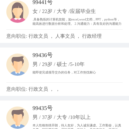
99441号
女 / 22岁 / 大专 /应届毕业生
.具备熟练的计算机技能，如excel,word文档，PPT，python等，
能高效进行数据分析和处理。 2.沟通能力：具有良好的沟通能力
和表达能力，并能够与不同层次、不同专业的团队成员进行有效
沟通和协作。 3.做事积极主动，我始终以“提前半步思考，多维
意向职位: 行政文员 ， 人事文员 ， 行政经理
度参与”为行动准则。。
99436号
男 / 29岁 / 硕士 /5-10年
能即使完成领导交办的任务，对工作热忱耐心
意向职位: 行政文员 ， ，
99435号
男 / 37岁 / 大专 /10年以上
本人性格热情开朗，待人友好，为人诚实谦虚。工作勤奋，认真