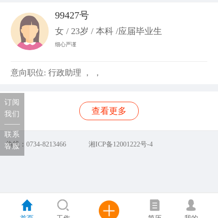
99427号
女 / 23岁 / 本科 /应届毕业生
细心严谨
意向职位: 行政助理 ， ，
订阅
查看更多
我们
联系
热线：0734-8213466
湘ICP备12001222号-4
客服