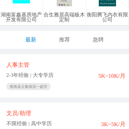
湖南富鑫基房地产
合生雅居高端板木
衡阳腾飞内衣有限
开发有限公司
定制
公司
最新
推荐
急聘
人事主管
2-3年经验 | 大专学历
5K~10K/月
衡南县云集镇流一超市
文员/助理
不限经验 | 高中学历
3K~5K/月