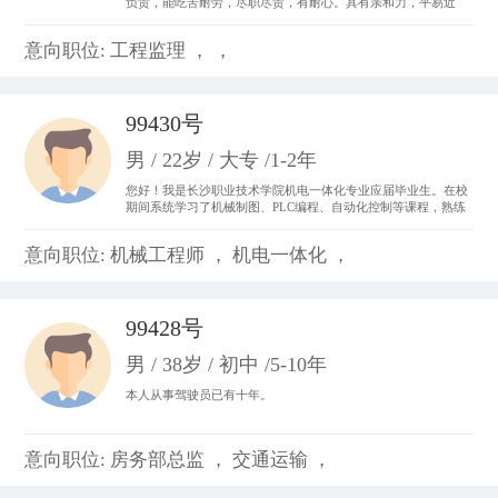
负责，能吃苦耐劳，尽职尽责，有耐心。具有亲和力，平易近
人，善于与人沟通。 从事过收银员、平面设计、置业顾问，亲身
体会了各种工作的不同运作程序和处事方法，锻炼成了吃苦耐劳
意向职位: 工程监理 ， ，
的精神，并从工作中体会到乐趣，尽心尽力。
99430号
男 / 22岁 / 大专 /1-2年
您好！我是长沙职业技术学院机电一体化专业应届毕业生。在校
期间系统学习了机械制图、PLC编程、自动化控制等课程，熟练
掌握CAD制图、数控机床基础操作及电气线路调试技能。曾参与
校内外自动化生产线调试项目，具备设备维护和系统优化实践经
意向职位: 机械工程师 ， 机电一体化 ，
验。我善于团队协作，动手能力强，对工业自动化领域充满热情
99428号
男 / 38岁 / 初中 /5-10年
本人从事驾驶员已有十年。
意向职位: 房务部总监 ， 交通运输 ，