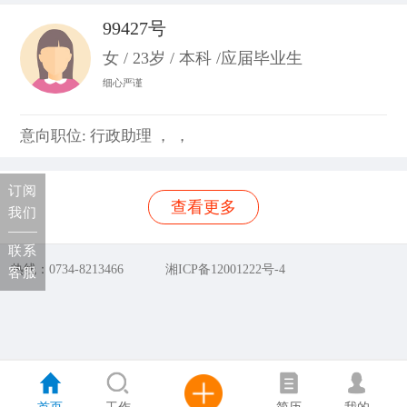
99427号
女 / 23岁 / 本科 /应届毕业生
细心严谨
意向职位: 行政助理 ， ，
订阅
查看更多
我们
联系
热线：0734-8213466
湘ICP备12001222号-4
客服