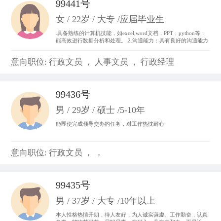
99441号
女 / 22岁 / 大专 /应届毕业生
.具备熟练的计算机技能，如excel,word文档，PPT，python等，
能高效进行数据分析和处理。 2.沟通能力：具有良好的沟通能力
和表达能力，并能够与不同层次、不同专业的团队成员进行有效
沟通和协作。 3.做事积极主动，我始终以“提前半步思考，多维
意向职位: 行政文员 ， 人事文员 ， 行政经理
度参与”为行动准则。。
99436号
男 / 29岁 / 硕士 /5-10年
能即使完成领导交办的任务，对工作热忱耐心
意向职位: 行政文员 ， ，
99435号
男 / 37岁 / 大专 /10年以上
本人性格热情开朗，待人友好，为人诚实谦虚。工作勤奋，认真