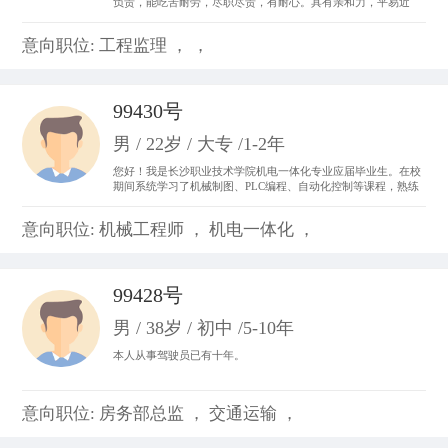
负责，能吃苦耐劳，尽职尽责，有耐心。具有亲和力，平易近
人，善于与人沟通。 从事过收银员、平面设计、置业顾问，亲身
体会了各种工作的不同运作程序和处事方法，锻炼成了吃苦耐劳
意向职位: 工程监理 ， ，
的精神，并从工作中体会到乐趣，尽心尽力。
99430号
男 / 22岁 / 大专 /1-2年
您好！我是长沙职业技术学院机电一体化专业应届毕业生。在校
期间系统学习了机械制图、PLC编程、自动化控制等课程，熟练
掌握CAD制图、数控机床基础操作及电气线路调试技能。曾参与
校内外自动化生产线调试项目，具备设备维护和系统优化实践经
意向职位: 机械工程师 ， 机电一体化 ，
验。我善于团队协作，动手能力强，对工业自动化领域充满热情
99428号
男 / 38岁 / 初中 /5-10年
本人从事驾驶员已有十年。
意向职位: 房务部总监 ， 交通运输 ，