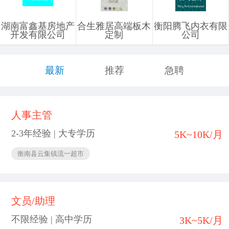
湖南富鑫基房地产
合生雅居高端板木
衡阳腾飞内衣有限
开发有限公司
定制
公司
最新
推荐
急聘
人事主管
2-3年经验 | 大专学历
5K~10K/月
衡南县云集镇流一超市
文员/助理
不限经验 | 高中学历
3K~5K/月