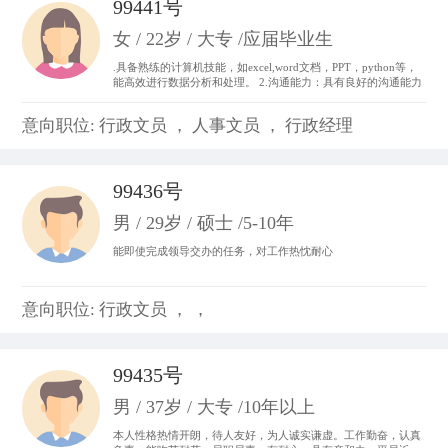
99441号
女 / 22岁 / 大专 /应届毕业生
.具备熟练的计算机技能，如excel,word文档，PPT，python等，
能高效进行数据分析和处理。 2.沟通能力：具有良好的沟通能力
和表达能力，并能够与不同层次、不同专业的团队成员进行有效
沟通和协作。 3.做事积极主动，我始终以“提前半步思考，多维
意向职位: 行政文员 ， 人事文员 ， 行政经理
度参与”为行动准则。。
99436号
男 / 29岁 / 硕士 /5-10年
能即使完成领导交办的任务，对工作热忱耐心
意向职位: 行政文员 ， ，
99435号
男 / 37岁 / 大专 /10年以上
本人性格热情开朗，待人友好，为人诚实谦虚。工作勤奋，认真