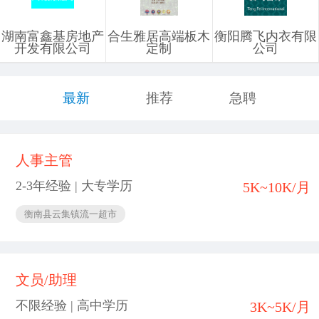
湖南富鑫基房地产
合生雅居高端板木
衡阳腾飞内衣有限
开发有限公司
定制
公司
最新
推荐
急聘
人事主管
2-3年经验 | 大专学历
5K~10K/月
衡南县云集镇流一超市
文员/助理
不限经验 | 高中学历
3K~5K/月