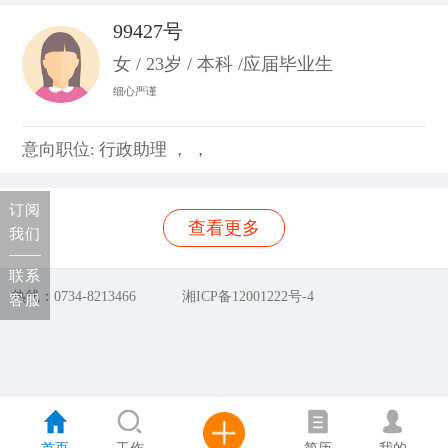
99427号
女 / 23岁 / 本科 /应届毕业生
细心严谨
意向职位: 行政助理 ， ，
订阅
查看更多
我们
联系
热线：0734-8213466
湘ICP备12001222号-4
客服