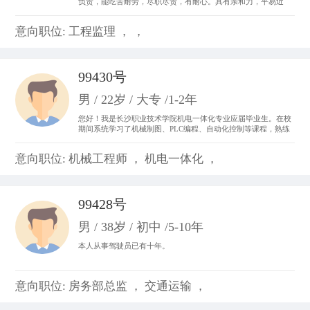
负责，能吃苦耐劳，尽职尽责，有耐心。具有亲和力，平易近
人，善于与人沟通。 从事过收银员、平面设计、置业顾问，亲身
体会了各种工作的不同运作程序和处事方法，锻炼成了吃苦耐劳
意向职位: 工程监理 ， ，
的精神，并从工作中体会到乐趣，尽心尽力。
99430号
男 / 22岁 / 大专 /1-2年
您好！我是长沙职业技术学院机电一体化专业应届毕业生。在校
期间系统学习了机械制图、PLC编程、自动化控制等课程，熟练
掌握CAD制图、数控机床基础操作及电气线路调试技能。曾参与
校内外自动化生产线调试项目，具备设备维护和系统优化实践经
意向职位: 机械工程师 ， 机电一体化 ，
验。我善于团队协作，动手能力强，对工业自动化领域充满热情
99428号
男 / 38岁 / 初中 /5-10年
本人从事驾驶员已有十年。
意向职位: 房务部总监 ， 交通运输 ，