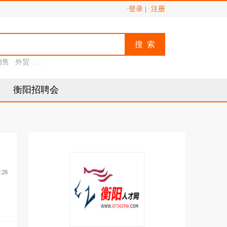
·登录
|
·注册
搜 索
销售
外贸
助理
衡阳招聘会
:28