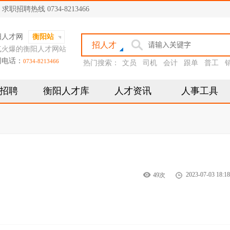
聘热线 0734-8213466
阳人才网
衡阳站
招人才
气火爆的衡阳人才网站
网电话：
0734-8213466
热门搜索：
文员
司机
会计
跟单
普工
招聘
衡阳人才库
人才资讯
人事工具
2023-07-03 18:18
49次