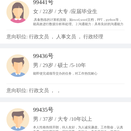
99441号
女 / 22岁 / 大专 /应届毕业生
.具备熟练的计算机技能，如excel,word文档，PPT，python等，
能高效进行数据分析和处理。 2.沟通能力：具有良好的沟通能力
和表达能力，并能够与不同层次、不同专业的团队成员进行有效
沟通和协作。 3.做事积极主动，我始终以“提前半步思考，多维
意向职位: 行政文员 ， 人事文员 ， 行政经理
度参与”为行动准则。。
99436号
男 / 29岁 / 硕士 /5-10年
能即使完成领导交办的任务，对工作热忱耐心
意向职位: 行政文员 ， ，
99435号
男 / 37岁 / 大专 /10年以上
本人性格热情开朗，待人友好，为人诚实谦虚。工作勤奋，认真