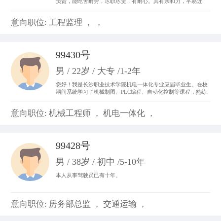
负责，能吃苦耐劳，尽职尽责，有耐心。具有亲和力，平易近
人，善于与人沟通。 从事过收银员、平面设计、置业顾问，亲身
体会了各种工作的不同运作程序和处事方法，锻炼成了吃苦耐劳
意向职位: 工程监理 ， ，
的精神，并从工作中体会到乐趣，尽心尽力。
99430号
男 / 22岁 / 大专 /1-2年
您好！我是长沙职业技术学院机电一体化专业应届毕业生。在校
期间系统学习了机械制图、PLC编程、自动化控制等课程，熟练
掌握CAD制图、数控机床基础操作及电气线路调试技能。曾参与
校内外自动化生产线调试项目，具备设备维护和系统优化实践经
意向职位: 机械工程师 ， 机电一体化 ，
验。我善于团队协作，动手能力强，对工业自动化领域充满热情
99428号
男 / 38岁 / 初中 /5-10年
本人从事驾驶员已有十年。
意向职位: 房务部总监 ， 交通运输 ，