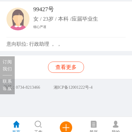
99427号
女 / 23岁 / 本科 /应届毕业生
细心严谨
意向职位: 行政助理 ， ，
订阅
查看更多
我们
联系
热线：0734-8213466
湘ICP备12001222号-4
客服