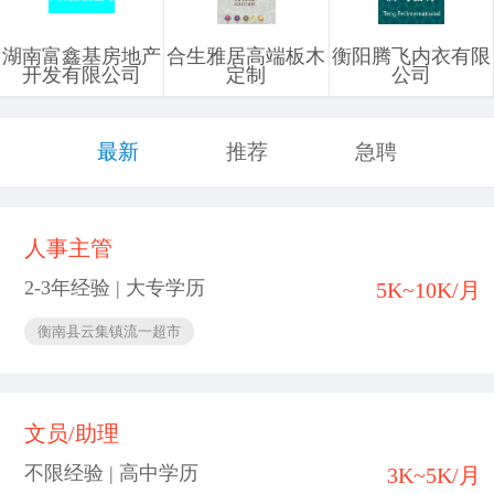
湖南富鑫基房地产
合生雅居高端板木
衡阳腾飞内衣有限
开发有限公司
定制
公司
最新
推荐
急聘
人事主管
2-3年经验 | 大专学历
5K~10K/月
衡南县云集镇流一超市
文员/助理
不限经验 | 高中学历
3K~5K/月