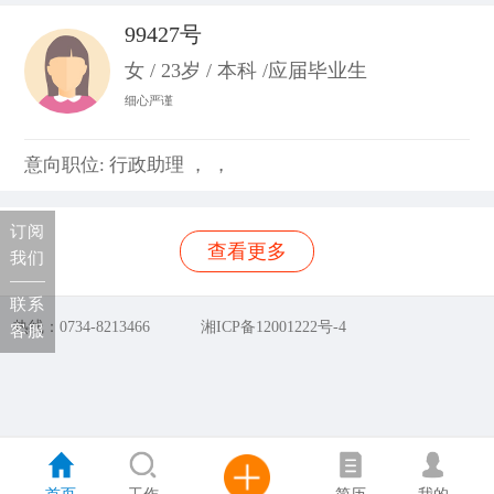
99427号
女 / 23岁 / 本科 /应届毕业生
细心严谨
意向职位: 行政助理 ， ，
订阅
查看更多
我们
联系
热线：0734-8213466
湘ICP备12001222号-4
客服