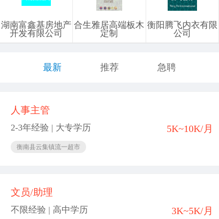
湖南富鑫基房地产
合生雅居高端板木
衡阳腾飞内衣有限
开发有限公司
定制
公司
最新
推荐
急聘
人事主管
2-3年经验 | 大专学历
5K~10K/月
衡南县云集镇流一超市
文员/助理
不限经验 | 高中学历
3K~5K/月