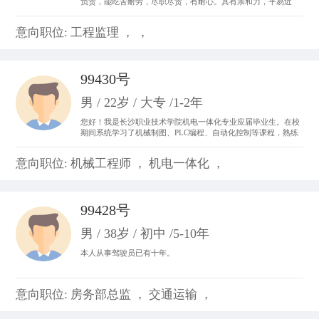
负责，能吃苦耐劳，尽职尽责，有耐心。具有亲和力，平易近
人，善于与人沟通。 从事过收银员、平面设计、置业顾问，亲身
体会了各种工作的不同运作程序和处事方法，锻炼成了吃苦耐劳
意向职位: 工程监理 ， ，
的精神，并从工作中体会到乐趣，尽心尽力。
99430号
男 / 22岁 / 大专 /1-2年
您好！我是长沙职业技术学院机电一体化专业应届毕业生。在校
期间系统学习了机械制图、PLC编程、自动化控制等课程，熟练
掌握CAD制图、数控机床基础操作及电气线路调试技能。曾参与
校内外自动化生产线调试项目，具备设备维护和系统优化实践经
意向职位: 机械工程师 ， 机电一体化 ，
验。我善于团队协作，动手能力强，对工业自动化领域充满热情
99428号
男 / 38岁 / 初中 /5-10年
本人从事驾驶员已有十年。
意向职位: 房务部总监 ， 交通运输 ，