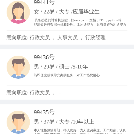
99441号
女 / 22岁 / 大专 /应届毕业生
.具备熟练的计算机技能，如excel,word文档，PPT，python等，
能高效进行数据分析和处理。 2.沟通能力：具有良好的沟通能力
和表达能力，并能够与不同层次、不同专业的团队成员进行有效
沟通和协作。 3.做事积极主动，我始终以“提前半步思考，多维
意向职位: 行政文员 ， 人事文员 ， 行政经理
度参与”为行动准则。。
99436号
男 / 29岁 / 硕士 /5-10年
能即使完成领导交办的任务，对工作热忱耐心
意向职位: 行政文员 ， ，
99435号
男 / 37岁 / 大专 /10年以上
本人性格热情开朗，待人友好，为人诚实谦虚。工作勤奋，认真