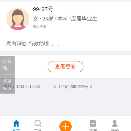
99427号
女 / 23岁 / 本科 /应届毕业生
细心严谨
意向职位: 行政助理 ， ，
订阅
查看更多
我们
联系
热线：0734-8213466
湘ICP备12001222号-4
客服