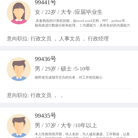
99441号
女 / 22岁 / 大专 /应届毕业生
.具备熟练的计算机技能，如excel,word文档，PPT，python等，
能高效进行数据分析和处理。 2.沟通能力：具有良好的沟通能力
和表达能力，并能够与不同层次、不同专业的团队成员进行有效
沟通和协作。 3.做事积极主动，我始终以“提前半步思考，多维
意向职位: 行政文员 ， 人事文员 ， 行政经理
度参与”为行动准则。。
99436号
男 / 29岁 / 硕士 /5-10年
能即使完成领导交办的任务，对工作热忱耐心
意向职位: 行政文员 ， ，
99435号
男 / 37岁 / 大专 /10年以上
本人性格热情开朗，待人友好，为人诚实谦虚。工作勤奋，认真