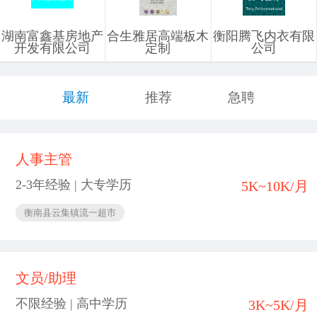
湖南富鑫基房地产
合生雅居高端板木
衡阳腾飞内衣有限
开发有限公司
定制
公司
最新
推荐
急聘
人事主管
2-3年经验 | 大专学历
5K~10K/月
衡南县云集镇流一超市
文员/助理
不限经验 | 高中学历
3K~5K/月