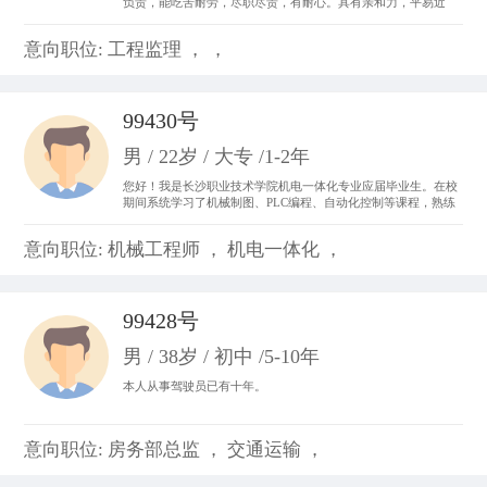
负责，能吃苦耐劳，尽职尽责，有耐心。具有亲和力，平易近
人，善于与人沟通。 从事过收银员、平面设计、置业顾问，亲身
体会了各种工作的不同运作程序和处事方法，锻炼成了吃苦耐劳
意向职位: 工程监理 ， ，
的精神，并从工作中体会到乐趣，尽心尽力。
99430号
男 / 22岁 / 大专 /1-2年
您好！我是长沙职业技术学院机电一体化专业应届毕业生。在校
期间系统学习了机械制图、PLC编程、自动化控制等课程，熟练
掌握CAD制图、数控机床基础操作及电气线路调试技能。曾参与
校内外自动化生产线调试项目，具备设备维护和系统优化实践经
意向职位: 机械工程师 ， 机电一体化 ，
验。我善于团队协作，动手能力强，对工业自动化领域充满热情
99428号
男 / 38岁 / 初中 /5-10年
本人从事驾驶员已有十年。
意向职位: 房务部总监 ， 交通运输 ，