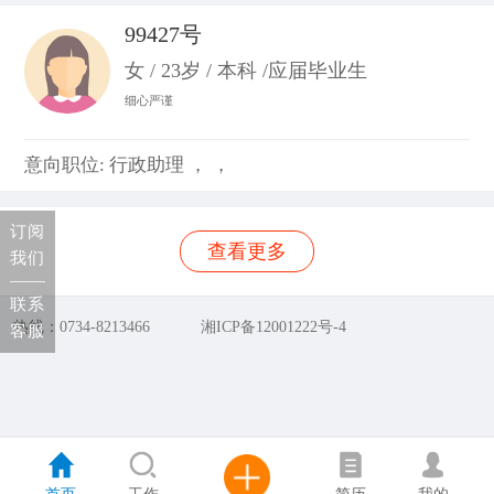
99427号
女 / 23岁 / 本科 /应届毕业生
细心严谨
意向职位: 行政助理 ， ，
订阅
查看更多
我们
联系
热线：0734-8213466
湘ICP备12001222号-4
客服