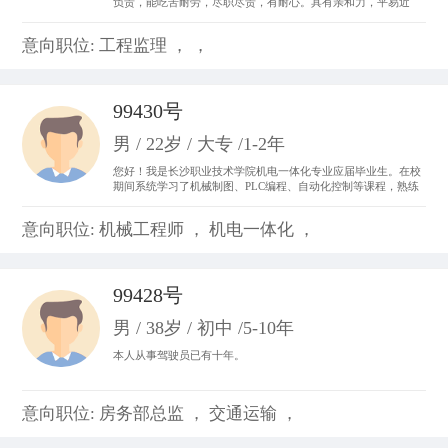
负责，能吃苦耐劳，尽职尽责，有耐心。具有亲和力，平易近
人，善于与人沟通。 从事过收银员、平面设计、置业顾问，亲身
体会了各种工作的不同运作程序和处事方法，锻炼成了吃苦耐劳
意向职位: 工程监理 ， ，
的精神，并从工作中体会到乐趣，尽心尽力。
99430号
男 / 22岁 / 大专 /1-2年
您好！我是长沙职业技术学院机电一体化专业应届毕业生。在校
期间系统学习了机械制图、PLC编程、自动化控制等课程，熟练
掌握CAD制图、数控机床基础操作及电气线路调试技能。曾参与
校内外自动化生产线调试项目，具备设备维护和系统优化实践经
意向职位: 机械工程师 ， 机电一体化 ，
验。我善于团队协作，动手能力强，对工业自动化领域充满热情
99428号
男 / 38岁 / 初中 /5-10年
本人从事驾驶员已有十年。
意向职位: 房务部总监 ， 交通运输 ，