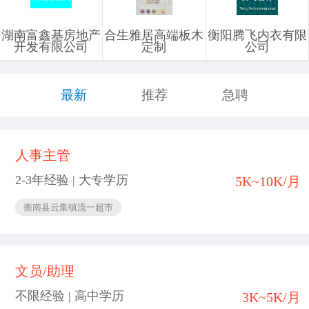
湖南富鑫基房地产
合生雅居高端板木
衡阳腾飞内衣有限
开发有限公司
定制
公司
最新
推荐
急聘
人事主管
2-3年经验 | 大专学历
5K~10K/月
衡南县云集镇流一超市
文员/助理
不限经验 | 高中学历
3K~5K/月