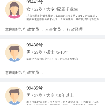
99441号
女 / 22岁 / 大专 /应届毕业生
.具备熟练的计算机技能，如excel,word文档，PPT，python等，
能高效进行数据分析和处理。 2.沟通能力：具有良好的沟通能力
和表达能力，并能够与不同层次、不同专业的团队成员进行有效
沟通和协作。 3.做事积极主动，我始终以“提前半步思考，多维
意向职位: 行政文员 ， 人事文员 ， 行政经理
度参与”为行动准则。。
99436号
男 / 29岁 / 硕士 /5-10年
能即使完成领导交办的任务，对工作热忱耐心
意向职位: 行政文员 ， ，
99435号
男 / 37岁 / 大专 /10年以上
本人性格热情开朗，待人友好，为人诚实谦虚。工作勤奋，认真