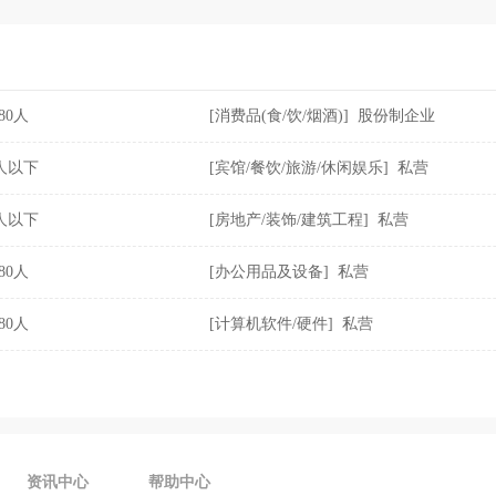
-80人
[消费品(食/饮/烟酒)] 股份制企业
0人以下
[宾馆/餐饮/旅游/休闲娱乐] 私营
0人以下
[房地产/装饰/建筑工程] 私营
-80人
[办公用品及设备] 私营
-80人
[计算机软件/硬件] 私营
资讯中心
帮助中心