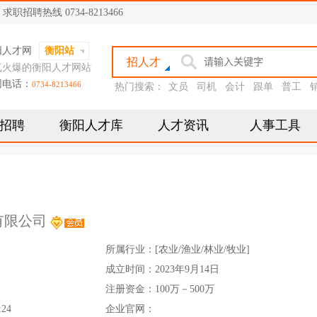
聘热线 0734-8213466
阳人才网
衡阳站
招人才
气火爆的衡阳人才网站
网电话：
0734-8213466
热门搜索：
文员
司机
会计
跟单
普工
招聘
衡阳人才库
人才资讯
人事工具
有限公司
所属行业：[农业/渔业/林业/牧业]
成立时间：2023年9月14日
注册资金：100万－500万
:24
企业官网：