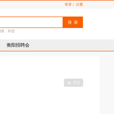
·登录
|
·注册
搜 索
销售
外贸
助理
衡阳招聘会
关注