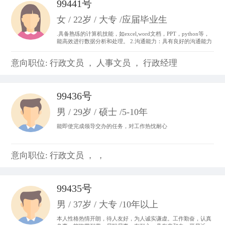
99441号
女 / 22岁 / 大专 /应届毕业生
.具备熟练的计算机技能，如excel,word文档，PPT，python等，
能高效进行数据分析和处理。 2.沟通能力：具有良好的沟通能力
和表达能力，并能够与不同层次、不同专业的团队成员进行有效
沟通和协作。 3.做事积极主动，我始终以“提前半步思考，多维
意向职位: 行政文员 ， 人事文员 ， 行政经理
度参与”为行动准则。。
99436号
男 / 29岁 / 硕士 /5-10年
能即使完成领导交办的任务，对工作热忱耐心
意向职位: 行政文员 ， ，
99435号
男 / 37岁 / 大专 /10年以上
本人性格热情开朗，待人友好，为人诚实谦虚。工作勤奋，认真