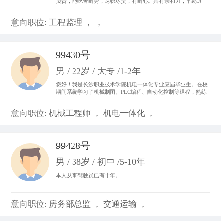
负责，能吃苦耐劳，尽职尽责，有耐心。具有亲和力，平易近
人，善于与人沟通。 从事过收银员、平面设计、置业顾问，亲身
体会了各种工作的不同运作程序和处事方法，锻炼成了吃苦耐劳
意向职位: 工程监理 ， ，
的精神，并从工作中体会到乐趣，尽心尽力。
99430号
男 / 22岁 / 大专 /1-2年
您好！我是长沙职业技术学院机电一体化专业应届毕业生。在校
期间系统学习了机械制图、PLC编程、自动化控制等课程，熟练
掌握CAD制图、数控机床基础操作及电气线路调试技能。曾参与
校内外自动化生产线调试项目，具备设备维护和系统优化实践经
意向职位: 机械工程师 ， 机电一体化 ，
验。我善于团队协作，动手能力强，对工业自动化领域充满热情
99428号
男 / 38岁 / 初中 /5-10年
本人从事驾驶员已有十年。
意向职位: 房务部总监 ， 交通运输 ，