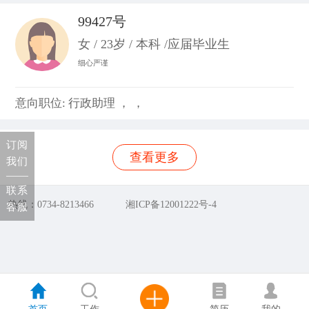
99427号
女 / 23岁 / 本科 /应届毕业生
细心严谨
意向职位: 行政助理 ， ，
订阅
查看更多
我们
联系
热线：0734-8213466
湘ICP备12001222号-4
客服