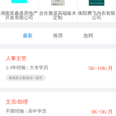
湖南富鑫基房地产
合生雅居高端板木
衡阳腾飞内衣有限
开发有限公司
定制
公司
最新
推荐
急聘
人事主管
2-3年经验 | 大专学历
5K~10K/月
衡南县云集镇流一超市
文员/助理
不限经验 | 高中学历
3K~5K/月