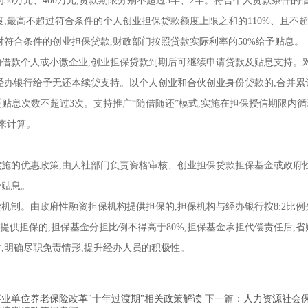
0万元、400万元,贷款期限分别不超过3年、2年。符合个人贷款条件的
,最高不超过符合条件的个人创业担保贷款额度上限之和的110%、且不
对符合条件的创业担保贷款,财政部门按照贷款实际利率的50%给予贴息。
款个人或小微企业,创业担保贷款到期后可继续申请贷款及贴息支持。
经办银行给予无还本续贷支持。以个人创业和合伙创业身份贷款的,合并累
受贴息次数不超过3次。支持推广“随借随还”模式,实施在担保授信期限内循
来计算。
的优惠政策,由人社部门负责资格审核、创业担保贷款担保基金或政府
予贴息。
。由政府性融资担保机构提供担保的,担保机构与经办银行按8:2比例
接提供担保的,担保基金分担比例不得高于80%,担保基金承担代偿责任后,省
,明确尽职免责情形,提升经办人员的积极性。
业单位养老保险改革"十年过渡期"相关政策解读
下一篇：
人力资源社会