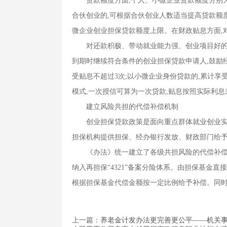
贷款额度方面,个人、小微企业贷款额度分别为3
合伙创业的,可根据合伙创业人数适当提高贷款额度
微企业创业担保贷款额度上限。在财政贴息方面,
对还款积极、带动就业能力强、创业项目好的借
到期时继续符合条件的创业担保贷款申请人,鼓励
受贴息不超过3次;以小微企业身份贷款的,累计享
模式,一次授信可算为一次贷款,贴息按照实际利息
建立风险共担的代偿补偿机制
创业担保贷款政策是面向重点群体就业创业实施
担保机构提供担保、经办银行发放、财政部门给
《办法》统一建立了各级共担风险的代偿补偿机制
纳入再担保“4321”备案分险体系。由担保基金直
根据担保基金代偿金额按一定比例给予补偿。同时
上一篇：
养老金计发办法更完善更公平——机关事