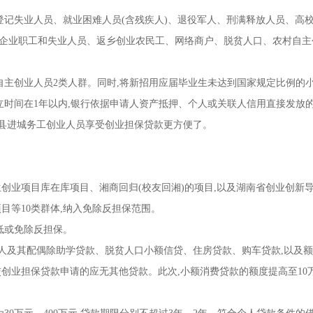
记失业人员、就业困难人员(含残疾人)、退役军人、刑满释放人员、高
能企业职工和失业人员、返乡创业农民工、网络商户、脱贫人口、农村自主
主创业人员2类人群。同时,将新招用应届毕业生未达到国家规定比例的
立时间在1年以内,银行依据申请人资产抵押、个人或关联人信用直接发放
市县进城务工创业人员享受创业担保贷款更方便了。
业项目库在库项目、湘商回归(校友回湘)的项目,以及湖南省创业创新
目等10类群体,纳入免除反担保范围。
低或免除反担保。
及其配偶除助学贷款、脱贫人口小额信贷、住房贷款、购车贷款,以及额
交创业担保贷款申请的应无其他贷款。此次,小额消费贷款的额度提高至10万