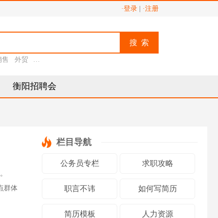
·登录
|
·注册
搜 索
销售
外贸
助理
衡阳招聘会
栏目导航
公务员专栏
求职攻略
版。
点群体
职言不讳
如何写简历
简历模板
人力资源