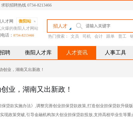
聘热线 0734-8213466
阳人才网
衡阳站
招人才
气火爆的衡阳人才网站
网电话：
0734-8213466
热门搜索：
文员
司机
会计
跟单
普工
招聘
衡阳人才库
人才资讯
人事工具
”动创业，湖南又出新政！
”动创业，湖南又出新政！
保贷款实施办法》,调整完善创业担保贷款政策,打造创业担保贷款升级
现政策突破,引导金融机构加大创业担保贷款投放,支持高校毕业生等重