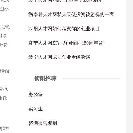
常宁人才网749万毕业生，就业or创
借款人
超过小
衡南县人才网私人天使投资被忽视的一面
对贷款
耒阳人才网如何考察你的创业项目
计享
常宁人才网ZF厂万国葡计150周年背
环贷
常宁人才网成功创业者经验谈
性融资
衡阳招聘
分担,
办公室
财政
实习生
咨询报告编制
保障部