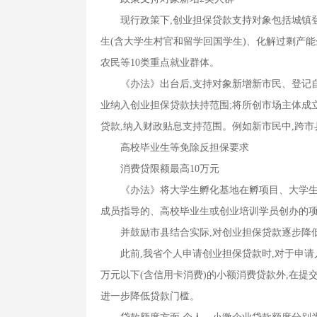
现行政策下,创业担保贷款支持对象包括城镇登
生(含大学生村官和留学回国学生)、化解过剩产
农民等10类重点就业群体。
《办法》出台后,支持对象新增新市民、登记自
业纳入创业担保贷款扶持范围;将所创市场主体成
贷款,纳入财政贴息支持范围。例如新市民中,跨
高校毕业生等免除反担保要求
消费贷限额最高10万元
《办法》将大学生孵化基地在孵项目、大学生创
成员指导的、高校毕业生或创业培训学员创办的项
并鼓励市县结合实际,对创业担保贷款逐步降
此前,我省个人申请创业担保贷款时,对于申请人
万元以下(含信用卡消费)的小额消费贷款外,在提
进一步降低贷款门槛。