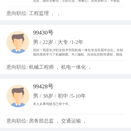
负责，能吃苦耐劳，尽职尽责，有耐心。具有亲和力，平易近
人，善于与人沟通。 从事过收银员、平面设计、置业顾问，亲身
体会了各种工作的不同运作程序和处事方法，锻炼成了吃苦耐劳
意向职位: 工程监理 ， ，
的精神，并从工作中体会到乐趣，尽心尽力。
99430号
男 / 22岁 / 大专 /1-2年
您好！我是长沙职业技术学院机电一体化专业应届毕业生。在校
期间系统学习了机械制图、PLC编程、自动化控制等课程，熟练
掌握CAD制图、数控机床基础操作及电气线路调试技能。曾参与
校内外自动化生产线调试项目，具备设备维护和系统优化实践经
意向职位: 机械工程师 ， 机电一体化 ，
验。我善于团队协作，动手能力强，对工业自动化领域充满热情
99428号
男 / 38岁 / 初中 /5-10年
本人从事驾驶员已有十年。
意向职位: 房务部总监 ， 交通运输 ，