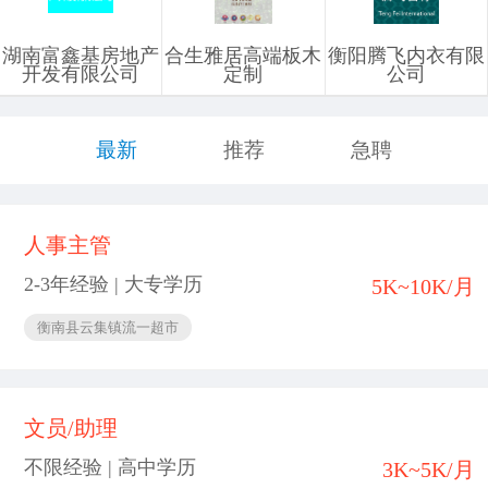
湖南富鑫基房地产
合生雅居高端板木
衡阳腾飞内衣有限
开发有限公司
定制
公司
最新
推荐
急聘
人事主管
2-3年经验 | 大专学历
5K~10K/月
衡南县云集镇流一超市
文员/助理
不限经验 | 高中学历
3K~5K/月