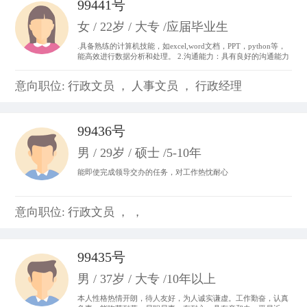
99441号
女 / 22岁 / 大专 /应届毕业生
.具备熟练的计算机技能，如excel,word文档，PPT，python等，
能高效进行数据分析和处理。 2.沟通能力：具有良好的沟通能力
和表达能力，并能够与不同层次、不同专业的团队成员进行有效
沟通和协作。 3.做事积极主动，我始终以“提前半步思考，多维
意向职位: 行政文员 ， 人事文员 ， 行政经理
度参与”为行动准则。。
99436号
男 / 29岁 / 硕士 /5-10年
能即使完成领导交办的任务，对工作热忱耐心
意向职位: 行政文员 ， ，
99435号
男 / 37岁 / 大专 /10年以上
本人性格热情开朗，待人友好，为人诚实谦虚。工作勤奋，认真