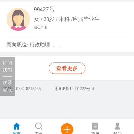
99427号
女 / 23岁 / 本科 /应届毕业生
细心严谨
意向职位: 行政助理 ， ，
订阅
查看更多
我们
联系
热线：0734-8213466
湘ICP备12001222号-4
客服