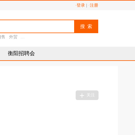
·登录
|
·注册
搜 索
销售
外贸
助理
衡阳招聘会
关注