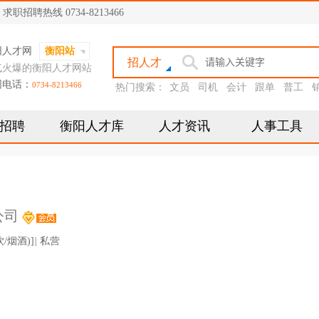
聘热线 0734-8213466
阳人才网
衡阳站
招人才
气火爆的衡阳人才网站
网电话：
0734-8213466
热门搜索：
文员
司机
会计
跟单
普工
招聘
衡阳人才库
人才资讯
人事工具
公司
/烟酒)]
|
私营